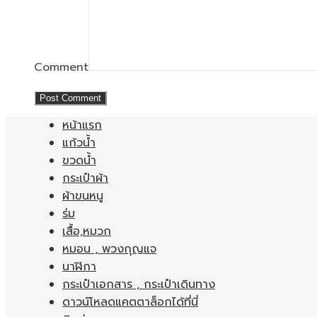
Comment
หน้าแรก
แก้วน้ำ
ขวดน้ำ
กระเป๋าผ้า
ผ้าขนหนู
ร่ม
เสื้อ,หมวก
หมอน , พวงกุญแจ
นาฬิกา
กระเป๋าเอกสาร , กระเป๋าเดินทาง
ดาวน์โหลดแคตตาล็อกได้ที่นี่