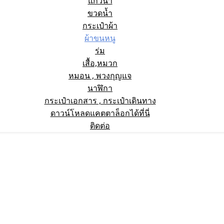
แก้วน้ำ
ขวดน้ำ
กระเป๋าผ้า
ผ้าขนหนู
ร่ม
เสื้อ,หมวก
หมอน , พวงกุญแจ
นาฬิกา
กระเป๋าเอกสาร , กระเป๋าเดินทาง
ดาวน์โหลดแคตตาล็อกได้ที่นี่
ติดต่อ